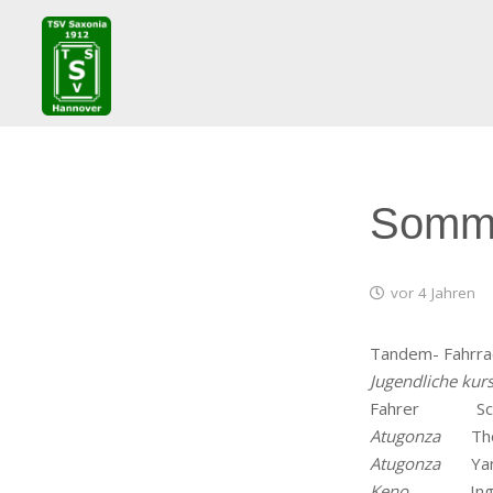
Somme
vor 4 Jahren
Tandem- Fahrra
Jugendliche kurs
Fahrer Sch
Atugonza
Tho
Atugonza
Yan
Keno
Ing