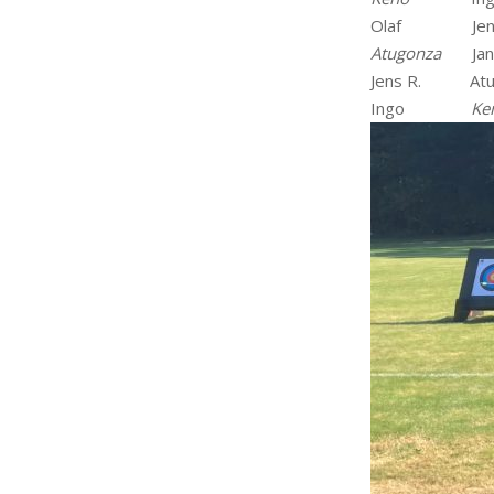
Olaf Je
Atugonza
Jan
Jens R. At
Ingo
Ke