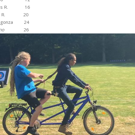
ns R. 16
 R. 20
ugonza 24
no
26