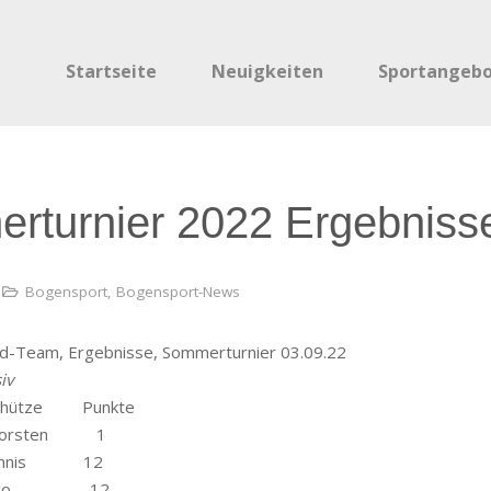
Startseite
Neuigkeiten
Sportangeb
rturnier 2022 Ergebniss
Bogensport
,
Bogensport-News
d-Team, Ergebnisse, Sommerturnier 03.09.22
iv
ütze Punkte
rsten 1
nis 12
o 12