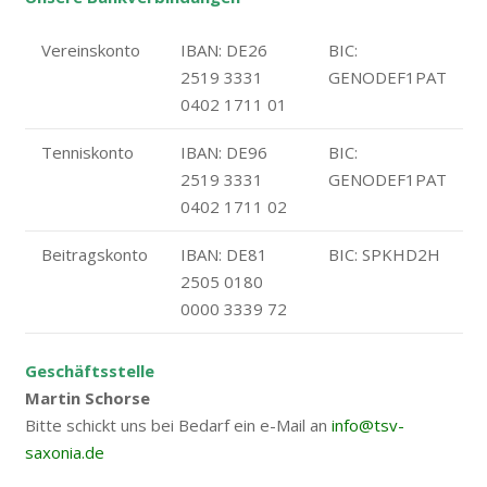
Vereinskonto
IBAN: DE26
BIC:
2519 3331
GENODEF1PAT
0402 1711 01
Tenniskonto
IBAN: DE96
BIC:
2519 3331
GENODEF1PAT
0402 1711 02
Beitragskonto
IBAN: DE81
BIC: SPKHD2H
2505 0180
0000 3339 72
Geschäftsstelle
Martin Schorse
Bitte schickt uns bei Bedarf ein e-Mail an
info@tsv-
saxonia.de