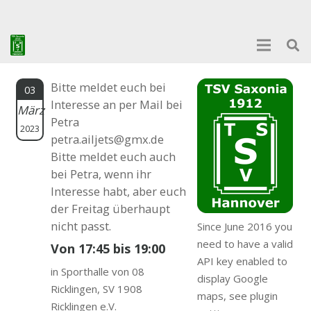
Bitte meldet euch bei
03
Interesse an per Mail bei
März
Petra
2023
petra.ailjets@gmx.de
Bitte meldet euch auch
bei Petra, wenn ihr
Interesse habt, aber euch
der Freitag überhaupt
nicht passt.
Since June 2016 you
need to have a valid
Von 17:45 bis 19:00
API key enabled to
in Sporthalle von 08
display Google
Ricklingen, SV 1908
maps, see plugin
Ricklingen e.V.